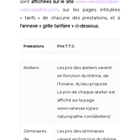
sont
affichées sur le site
www.vanessa-lopez-
naturopathe.com
, sur les pages intitulées
« tarifs » de chacune des prestations, et à
l’annexe « grille tarifaire » ci-dessous.
Prestations
Prix T.T.C
Prestations
Prix T.T.C
Ateliers
Les prix des ateliers varient
en fonction du thème, de
l’horaire, du lieu proposé.
Le prix de chaque atelier est
affiché sur la page
www.vanessa-lopez-
naturopathe.com/ateliers/
Séminaires
Les prix des séminaires
de
varient en fonction du thème,