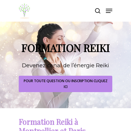
Appuyez sur Entrée pour rechercher ou sur
ESC pour fermer
FORMATION REIKI
Devenez canal de l’énergie Reiki
POUR TOUTE QUESTION OU INSCRIPTION CLIQUEZ
ICI
Formation
Reiki
à
Montpellier
et
Paris