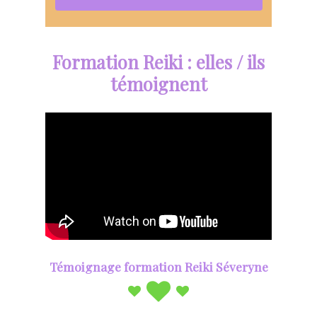
Formation Reiki : elles / ils
témoignent
Témoignage formation Reiki Séveryne